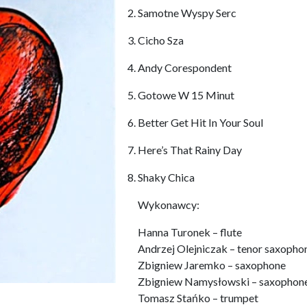
Samotne Wyspy Serc
Cicho Sza
Andy Corespondent
Gotowe W 15 Minut
Better Get Hit In Your Soul
Here’s That Rainy Day
Shaky Chica
Wykonawcy:
Hanna Turonek – flute
Andrzej Olejniczak – tenor saxopho
Zbigniew Jaremko – saxophone
Zbigniew Namysłowski – saxophon
Tomasz Stańko – trumpet