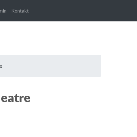
min
Kontakt
e
heatre