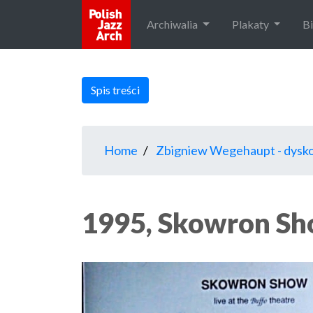
Archiwalia
Plakaty
B
Spis treści
Home
Zbigniew Wegehaupt - dysko
1995, Skowron Sho