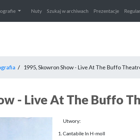
iografie
Nuty
Szukaj w archiwach
Prezentacje
Regula
grafia
1995, Skowron Show - Live At The Buffo Theatr
w - Live At The Buffo T
Utwory:
Cantabile In H-moll