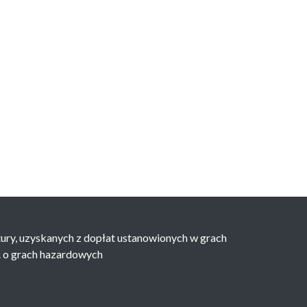
ry, uzyskanych z dopłat ustanowionych w grach
r. o grach hazardowych