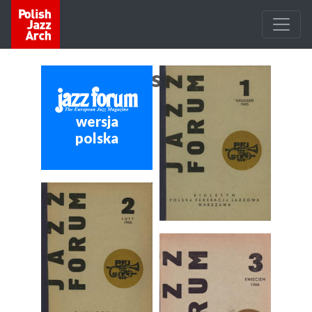
Wersja polska
wersja
polska