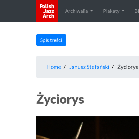
Archiwalia
Plakaty
B
Spis treści
Home
Janusz Stefański
Życiorys
Życiorys