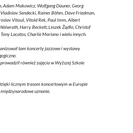
son, Adam Makowicz, Wolfgang Dauner, Georg
, Vladislav Sendecki, Rainer Böhm, Dave Friedman,
slav Vitouš, Vitold Rek, Paul Imm, Albert
alwrath, Harry Beckett, Leszek Żądło, Christof
Tony Lacatos, Charlie Mariano i wielu innych.
ganizował tam koncerty jazzowe i wystawy
gogiczne.
rowadził również zajęcia w Wyższej Szkole
. Dzięki licznym trasom koncertowym w Europie
ył międzynarodowe uznanie.