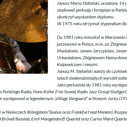
Janusz Maria Stefański, urodzony 14 
studiował perkusję i fortepian w Pań
ukończył uzyskaniem dyplomu.
W 1975 roku otrzymał stypendium Berk
Do 1981 roku mieszkał w Warszawie 
jazzowymi w Polsce, m.in. ze: Zbigni
Muniakiem, Janem Jarczykiem, Jane
Urbaniakiem, Zbigniewem Namysłows
Kulpowiczem i innymi.
Janusz M. Stefański należy do czołów
latach siedemdziesiątych wyrobił sobie
Jako perkusista do 1981 roku występow
 Polskiego Radia, Hans Koller Free Sound, Radio Jazz Group Stuttgart,
ym występował w legendarnym „Village Vanguard” w Nowym Jorku (197
e w Niemczech (Königstein/Taunus oraz Frankfurt nad Menem). Rozpocz
d Bründl Basslab, Emil Mangelsdorff Quartet oraz Carlos Ward Quarte