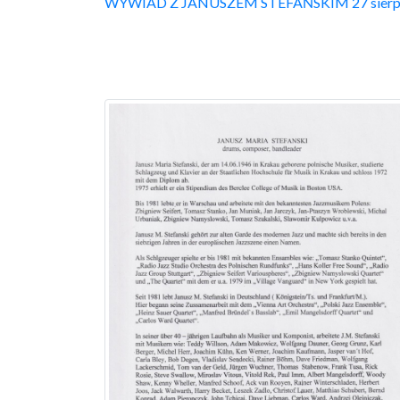
WYWIAD Z JANUSZEM STEFAŃSKIM 27 sierpnia 20