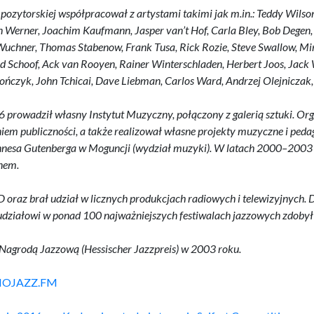
mpozytorskiej współpracował z artystami takimi jak m.in.: Teddy Wil
en Werner, Joachim Kaufmann, Jasper van’t Hof, Carla Bley, Bob Degen
uchner, Thomas Stabenow, Frank Tusa, Rick Rozie, Steve Swallow, Miro
Schoof, Ack van Rooyen, Rainer Winterschladen, Herbert Joos, Jack W
ńczyk, John Tchicai, Dave Liebman, Carlos Ward, Andrzej Olejniczak, 
 prowadził własny Instytut Muzyczny, połączony z galerią sztuki. Or
niem publiczności, a także realizował własne projekty muzyczne i peda
nesa Gutenberga w Moguncji (wydział muzyki). W latach 2000–2003 p
nem.
CD oraz brał udział w licznych produkcjach radiowych i telewizyjnych
z udziałowi w ponad 100 najważniejszych festiwalach jazzowych zdob
Nagrodą Jazzową (Hessischer Jazzpreis) w 2003 roku.
IOJAZZ.FM