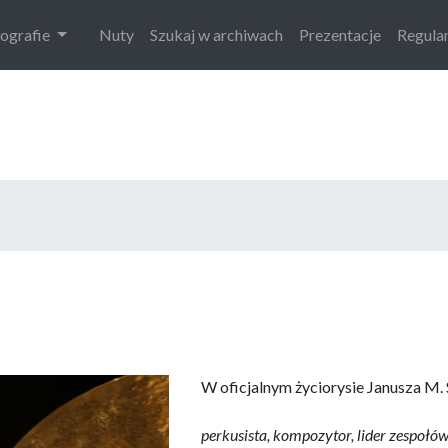
iografie
Nuty
Szukaj w archiwach
Prezentacje
Regula
W oficjalnym życiorysie Janusza M.
perkusista, kompozytor, lider zespołów