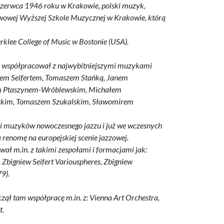
czerwca 1946 roku w Krakowie, polski muzyk,
stwowej Wyższej Szkole Muzycznej w Krakowie, którą
lee College of Music w Bostonie (USA).
i współpracował z najwybitniejszymi muzykami
ewem Seifertem, Tomaszem Stańką, Janem
m Ptaszynem-Wróblewskim, Michałem
kim, Tomaszem Szukalskim, Sławomirem
ki muzyków nowoczesnego jazzu i już we wczesnych
 renomę na europejskiej scenie jazzowej.
ał m.in. z takimi zespołami i formacjami jak:
 Zbigniew Seifert Variouspheres, Zbigniew
9).
ął tam współpracę m.in. z: Vienna Art Orchestra,
t.